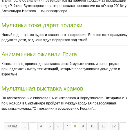
В дни после объявления претендентов на премию «Оскар» за прошедший
год «Рейтинг Букмекеров» поинтересовался прогнозами на «Оскар 2016» у
Александра Изотова — кинопродюсера...
Мультики тоже дарят подарки
Новый год — время чудес и сказочного настроения. Больше всех празднику
радуются дети, ведь они ждут сюрпризов под елкой.
Анимешники оживили Грига
К сожалению, произведения классической музыки очень и очень редко
принадлежат к числу тех мелодий, которые прослушивают дома дети и
взрослые.
Мультяшная выставка храмов
По благословению епископа Сыктывкарского и Воркутинского Питирима с 3
по 8 ноября в Сыктывкаре пройдет III Международная православная
выставка-ярмарка "От покаяния к воскресению России"...
Назад
1
...
4
5
6
7
8
9
10
11
12
...