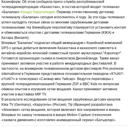
Казинформ. Об этом сообщила пресс-служба республиканской
телерадиокорпорации «Казахстан», в состав которой входит телеканал
«Балапан»
Кохару Нарутопедия
. Первому отечественному детскому
телеканалу «Балапан» сегодня исполнилось 4 года. За эти годы телеканал
успел наладить тесные связи со многими зарубежными детскими
телеканалами. На ближайшую перспективу планируется установить контакт
и обмениваться опытом с детскими телеканалами Германии (KIKA) и
Катара (Baraem).
Впервые "Балапан" подписал общий меморандум с Корейской компанией
DPS с целью добиться включения Казахстана и казахского самолета в
китайско-корейско-японский совместный проект-мультсериал "Аэропорт".
Готовится организация съемок в гонконгском Диснейленде. Также канал
принимает активное участие в работе международных фестивалей. В
частности, на всемирном телевизионном детском фестивале Prix jeunesse
international в Германии представлена познавательная передача «К?сібі?-
н?сібі?» и телесериал «Санжар мен ?айсар». Ведутся переговоры с
крупной телерадиокорпорацией Германии ZDF и BBC Kids по вопросам
обмена опытом и изучения сетки вещания. Канал принимает активное
участие в выставках MIP TV.
В результате исследования сетки вещания зарубежных детских каналов
Kika TV (Germany), «Карусель» (Россия), Tiji (Франция) разработана
«блоковая» сетка вещания, которая включает все направления и жанры.
Впервые по заказу телеканала в жанре Motion Capture (технология
«захвата движения») изготовлен анимационный сериал «Батырлар».