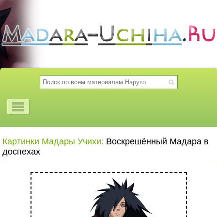
Картинки Мадары Учихи:
Воскрешённый Мадара в
доспехах