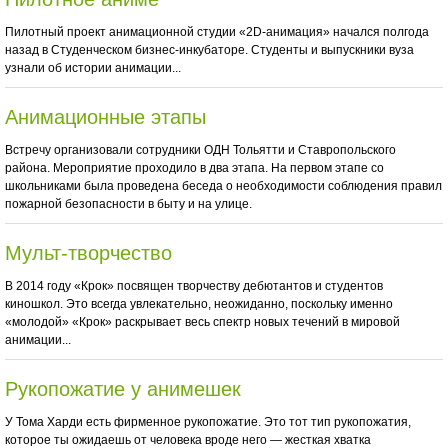
Пилотный проект анимационной студии «2D-анимация» начался полгода
назад в Студенческом бизнес-инкубаторе. Студенты и выпускники вуза
узнали об истории анимации...
Анимационные этапы
Встречу организовали сотрудники ОДН Тольятти и Ставропольского
района. Мероприятие проходило в два этапа. На первом этапе со
школьниками была проведена беседа о необходимости соблюдения правил
пожарной безопасности в быту и на улице.
Мульт-творчество
В 2014 году «Крок» посвящен творчеству дебютантов и студентов
киношкол. Это всегда увлекательно, неожиданно, поскольку именно
«молодой» «Крок» раскрывает весь спектр новых течений в мировой
анимации...
Рукопожатие у анимешек
У Тома Харди есть фирменное рукопожатие. Это тот тип рукопожатия,
которое ты ожидаешь от человека вроде него — жесткая хватка